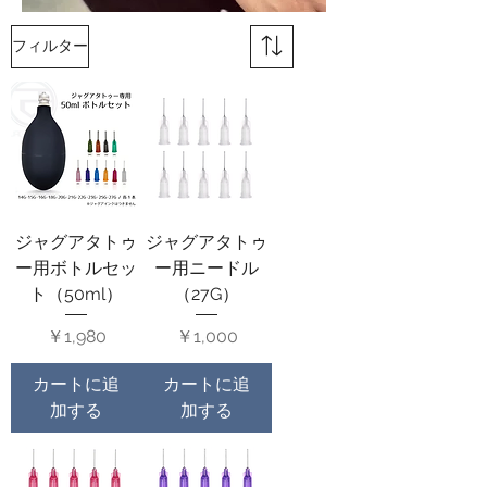
フィルター
ジャグアタトゥ
ジャグアタトゥ
ー用ボトルセッ
ー用ニードル
ト（50ml）
（27G）
価格
価格
￥1,980
￥1,000
カートに追
カートに追
加する
加する