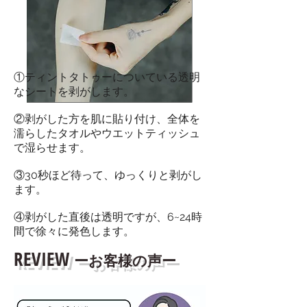
①ティントタトゥーについている透明
なシートを剥がします。
②剥がした方を肌に貼り付け、全体を
濡らしたタオルやウエットティッシュ
で湿らせます。
③30秒ほど待って、ゆっくりと剥がし
ます。
④剥がした直後は透明ですが、6~24時
間で徐々に発色します。​
REVIEW
ー
お客様の声ー