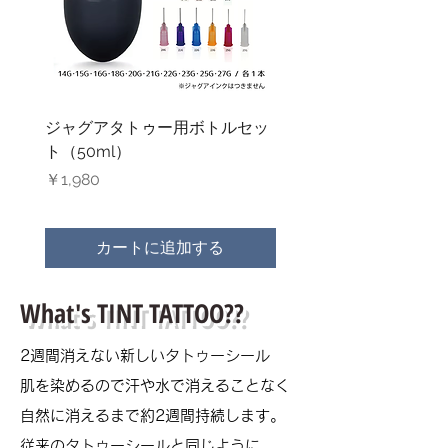
ジャグアタトゥー用ボトルセッ
ジャグアタトゥー用ニ
ト（50ml）
（27G）
価格
価格
￥1,980
￥1,000
カートに追加する
What's TINT TATTOO??
​2週間消えない新しいタトゥーシール
肌を染めるので汗や水で消えることなく
自然に消えるまで約2週間持続します。
従来のタトゥーシールと同じように