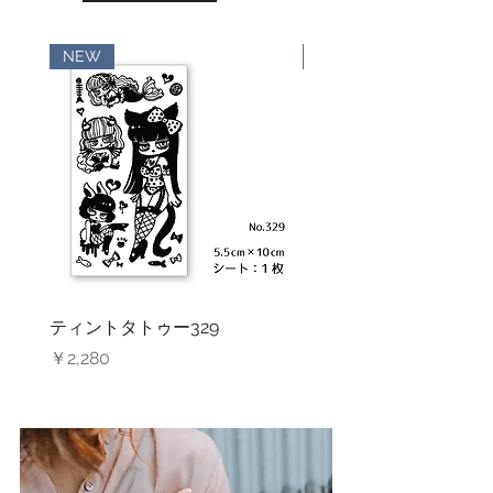
NEW
NEW
ティントタトゥー329
ティントタトゥー328
価格
価格
￥2,280
￥2,280