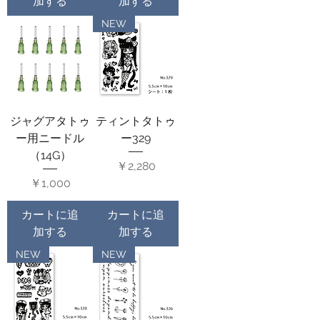
加する
加する
NEW
ジャグアタトゥ
ティントタトゥ
ー用ニードル
ー329
（14G）
価格
￥2,280
価格
￥1,000
カートに追
カートに追
加する
加する
NEW
NEW