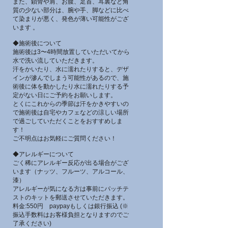
また、鎖骨や肩、お腹、足首、耳裏など角
質の少ない部分は、腕や手、脚などに比べ
て染まりが悪く、発色が薄い可能性がござ
います 。
◆施術後について
施術後は3〜4時間放置していただいてから
水で洗い流していただきます。
汗をかいたり、水に濡れたりすると、デザ
インが滲んでしまう可能性があるので、施
術後に体を動かしたり水に濡れたりする予
定がない日にご予約をお願いします。
とくにこれからの季節は汗をかきやすいの
で施術後は自宅やカフェなどの涼しい場所
で過ごしていただくことをおすすめしま
す！
ご不明点はお気軽にご質問ください！
◆アレルギーについて
ごく稀にアレルギー反応が出る場合がござ
います（ナッツ、フルーツ、アルコール、
漆）
アレルギーが気になる方は事前にパッチテ
ストのキットを郵送させていただきます。
料金:550円 paypayもしくは銀行振込 (※
振込手数料はお客様負担となりますのでご
了承ください)