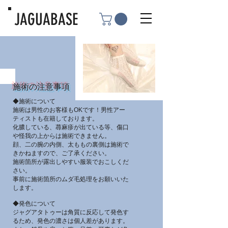
JAGUABASE
施術の注意事項​
◆施術について
施術は男性のお客様もOKです！男性アー
ティストも在籍しております。
化膿している、蕁麻疹が出ている等、傷口
や怪我の上からは施術できません。
顔、二の腕の内側、太ももの裏側は施術で
きかねますので、ご了承ください。
施術箇所が露出しやすい服装でおこしくだ
さい。
事前に施術箇所のムダ毛処理をお願いいた
します。
◆発色について
ジャグアタトゥーは角質に反応して発色す
るため、発色の濃さは個人差があります。