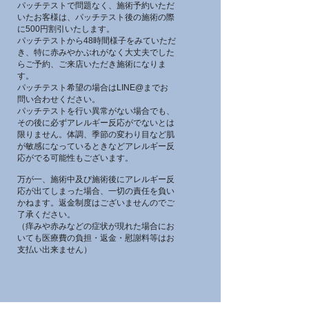
パッチテストで問題なく、施術予約いただ
いたお客様は、パッチテスト後の施術の際
に500円割引いたします。
パッチテストから48時間様子をみていただ
き、特に赤みやかぶれがなく大丈夫でした
らご予約、ご来店いただき施術になりま
す。
パッチテスト希望の場合はLINE@までお
問い合わせください。
パッチテストを行い異常がない場合でも、
その後に必ずアレルギー反応がでないとは
限りません。体調、季節の変わり目など肌
が敏感になっているときなどアレルギー反
応がでる可能性もございます。
万が一、施術中及び施術後にアレルギー反
応が出てしまった場合、一切の責任を負い
かねます。返金制度はございませんのでご
了承ください。
（痒みや赤みなどの症状が現れた場合にお
いても医療費の負担・返金・慰謝料等はお
支払い出来ません）