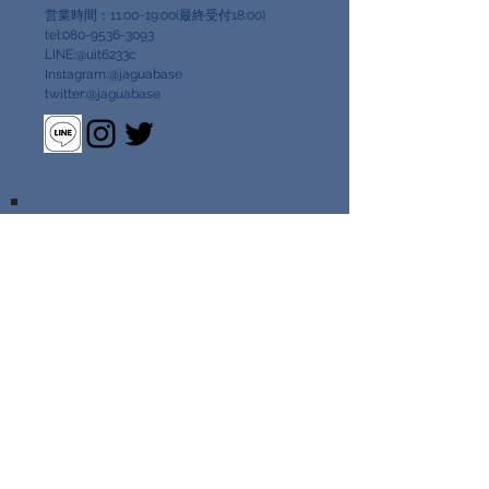
営業時間：11:00~19:00(最終受付18:00)
tel:080-9536-3093
LINE:@uit6233c
Instagram:@jaguabase
twitter:@jaguabase
TOKYO DAIKANYAMA
〒150-0034
東京都渋谷区代官山町13-8
キャッスルマンション代官山604
営業時間：11:00~19:00(最終受付18:00)
LINE:＠qff6467a
Instagram:@jaguabase_daikanyama
twitter:@jaguabase