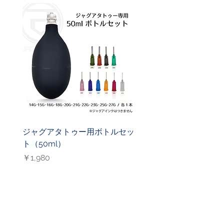
ジャグアタトゥー用ボトルセッ
ジャグアタトゥー用ニ
ト（50ml）
（27G）
価格
価格
￥1,980
￥1,000