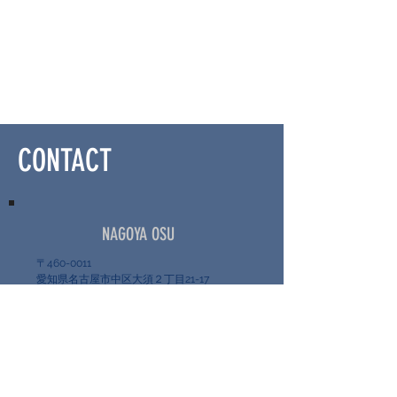
CONTACT
NAGOYA OSU
〒460-0011
愛知県名古屋市中区大須２丁目21-17
casaluca4B
営業時間：11:00~19:00(最終受付18:00)
tel:080-9536-3093
LINE:@uit6233c
Instagram:@jaguabase
twitter:@jaguabase