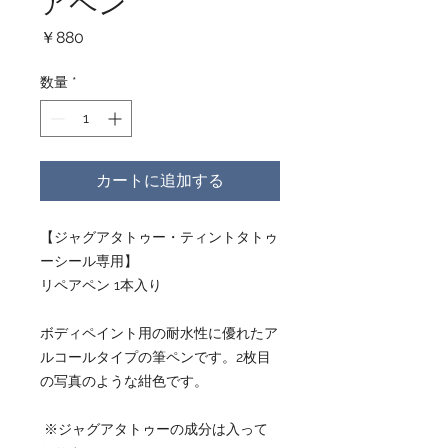
アペン
価
￥880
格
数量
*
カートに追加する
【ジャグアタトゥー・ティントタトゥ
ーシール専用】
リペアペン 1本入り
ボディペイント用の耐水性に優れたア
ルコールタイプの筆ペンです。2枚目
の写真のような紺色です。
※ジャグアタトゥーの成分は入って