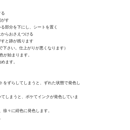
する
剥がす
いる部分を下にし、シートを置く
上からおさえつける
がすと跡が残ります
で下さい。仕上がりが悪くなります）
発色が始まります。
始めます。
ートをずらしてしまうと、ずれた状態で発色し
いてしまうと、ボケてインクが発色していま
、徐々に紺色に発色します。
。