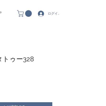
e
ログイン
トゥー328