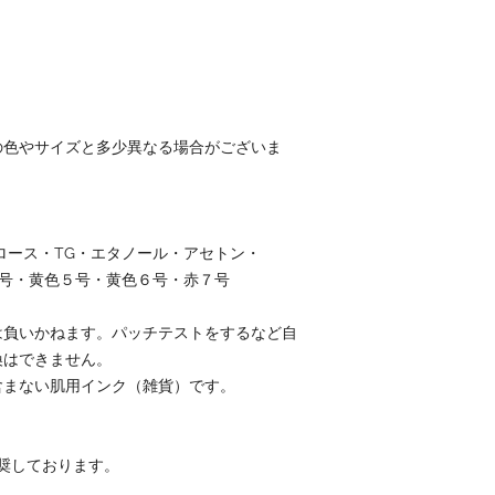
の色やサイズと多少異なる場合がございま
ハロース・TG・エタノール・アセトン・
１号・黄色５号・黄色６号・赤７号
は負いかねます。パッチテストをするなど自
換はできません。
含まない肌用インク（雑貨）です。
奨しております。