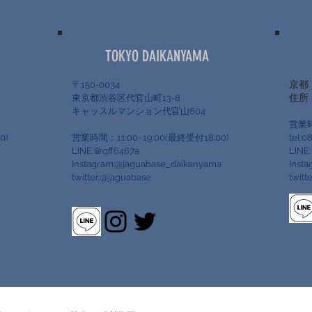
TOKYO DAIKANYAMA
京都
〒150-0034
​住
17
東京都渋谷区代官山町13-8
キャッスルマンション代官山604
営業時
0)
営業時間：11:00~19:00(最終受付18:00)
tel:0
LINE:＠qff6467a
LINE
Instagram:@jaguabase_daikanyama
Inst
twitter:@jaguabase
twitt