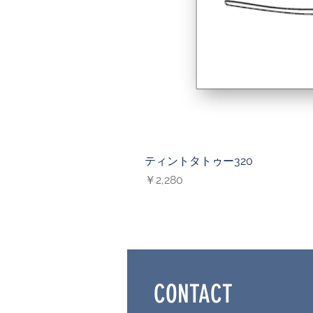
ティントタトゥー320
価格
￥2,280
CONTACT