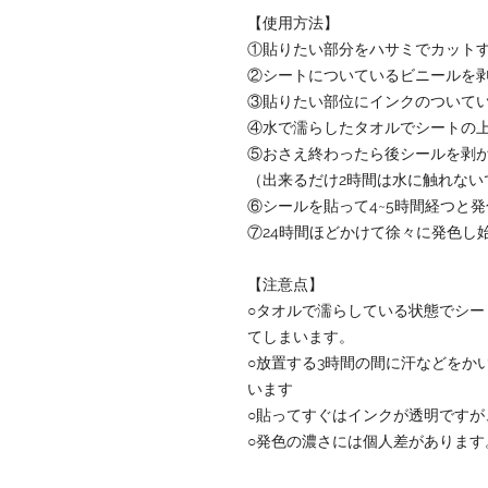
【使用方法】
①貼りたい部分をハサミでカット
②シートについているビニールを
③貼りたい部位にインクのついて
④水で濡らしたタオルでシートの
⑤おさえ終わったら後シールを剥
（出来るだけ2時間は水に触れない
⑥シールを貼って4~5時間経つと
⑦24時間ほどかけて徐々に発色し
【注意点】
○タオルで濡らしている状態でシ
てしまいます。
○放置する3時間の間に汗などをか
います
○貼ってすぐはインクが透明ですが
○発色の濃さには個人差があります