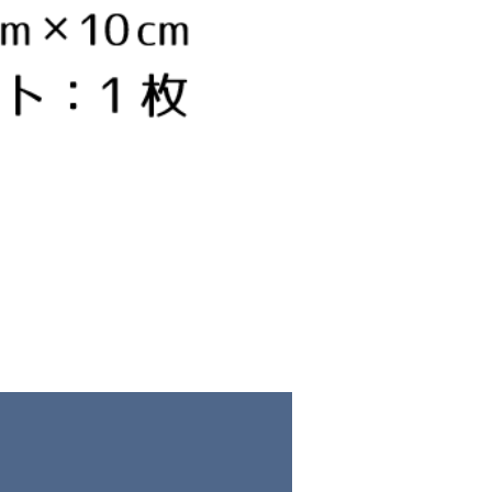
ティントタトゥー324
価格
￥2,280