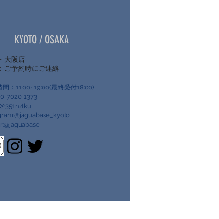
​KYOTO / OSAKA
・大阪店
所：ご予約時にご連絡
間：11:00~19:00(最終受付18:00)
80-7020-1373
:＠351nztku
agram:@jaguabase_kyoto
er:@jaguabase