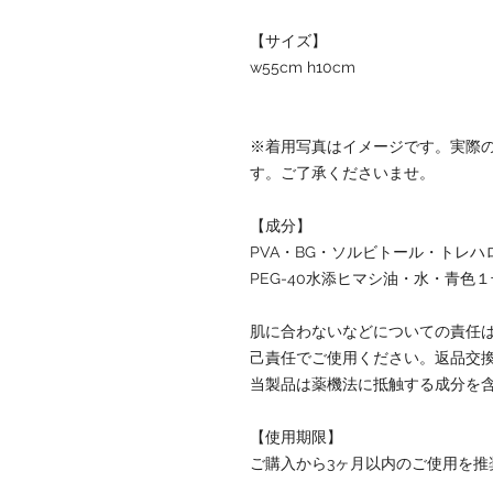
【サイズ】
w55cm h10cm
※着用写真はイメージです。実際
す。ご了承くださいませ。
【成分】
PVA・BG・ソルビトール・トレ
PEG-40水添ヒマシ油・水・青色
肌に合わないなどについての責任
己責任でご使用ください。返品交
当製品は薬機法に抵触する成分を
【使用期限】
ご購入から3ヶ月以内のご使用を推