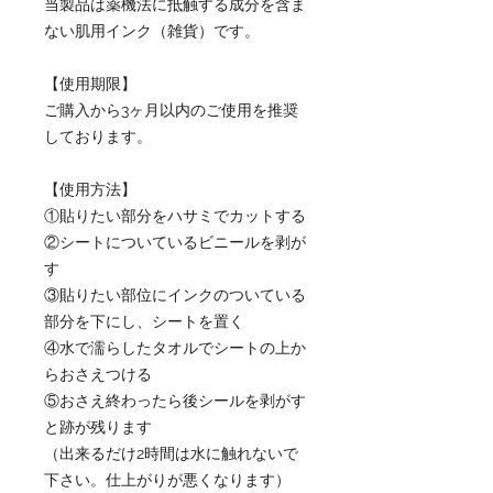
当製品は薬機法に抵触する成分を含ま
ない肌用インク（雑貨）です。
【使用期限】
ご購入から3ヶ月以内のご使用を推奨
しております。
【使用方法】
①貼りたい部分をハサミでカットする
②シートについているビニールを剥が
す
③貼りたい部位にインクのついている
部分を下にし、シートを置く
④水で濡らしたタオルでシートの上か
らおさえつける
⑤おさえ終わったら後シールを剥がす
と跡が残ります
（出来るだけ2時間は水に触れないで
下さい。仕上がりが悪くなります）