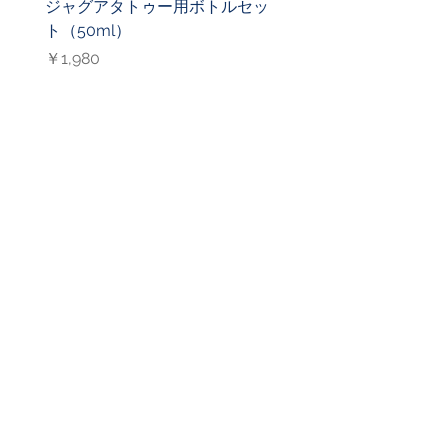
ジャグアタトゥー用ボトルセッ
ジャグアタトゥー用ニ
ト（50ml）
（27G）
価格
価格
￥1,980
￥1,000
CONTACT