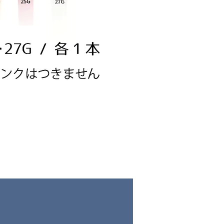
ジャグアタトゥー用ニードル
価格
￥1,000