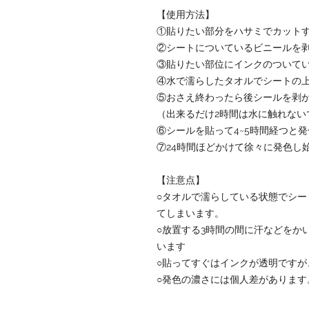
【使用方法】
①貼りたい部分をハサミでカット
②シートについているビニールを
③貼りたい部位にインクのついて
④水で濡らしたタオルでシートの
⑤おさえ終わったら後シールを剥
（出来るだけ2時間は水に触れない
⑥シールを貼って4~5時間経つと
⑦24時間ほどかけて徐々に発色し
【注意点】
○タオルで濡らしている状態でシ
てしまいます。
○放置する3時間の間に汗などをか
います
○貼ってすぐはインクが透明ですが
○発色の濃さには個人差があります