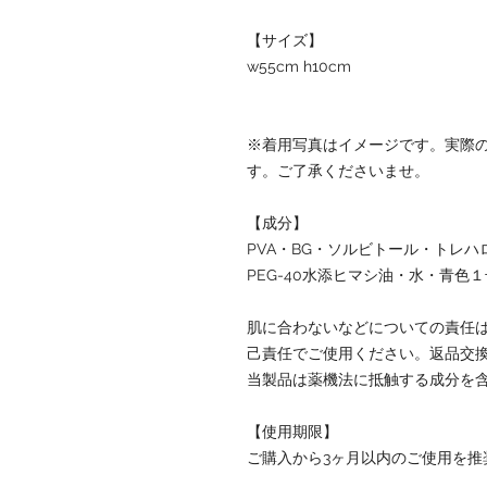
【サイズ】
w55cm h10cm
※着用写真はイメージです。実際
す。ご了承くださいませ。
【成分】
PVA・BG・ソルビトール・トレ
PEG-40水添ヒマシ油・水・青色
肌に合わないなどについての責任
己責任でご使用ください。返品交
当製品は薬機法に抵触する成分を
【使用期限】
ご購入から3ヶ月以内のご使用を推