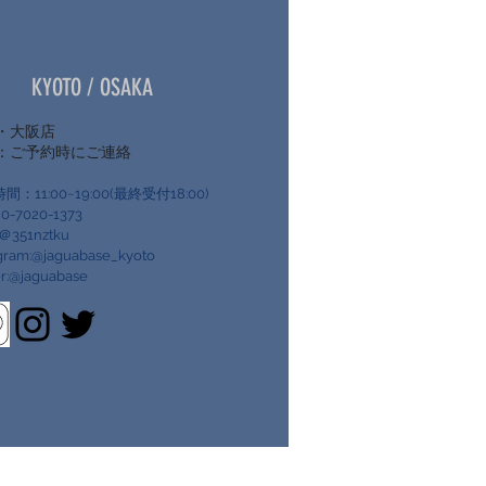
​KYOTO / OSAKA
・大阪店
所：ご予約時にご連絡
間：11:00~19:00(最終受付18:00)
80-7020-1373
:＠351nztku
agram:@jaguabase_kyoto
er:@jaguabase