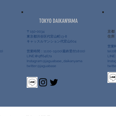
TOKYO DAIKANYAMA
京都
〒150-0034
​住
17
東京都渋谷区代官山町13-8
キャッスルマンション代官山604
営業時
0)
営業時間：11:00~19:00(最終受付18:00)
tel:0
LINE:＠qff6467a
LINE
Instagram:@jaguabase_daikanyama
Inst
twitter:@jaguabase
twitt