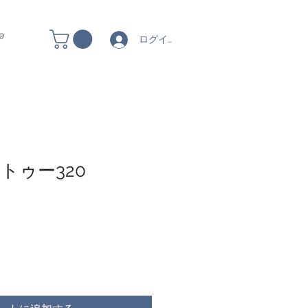
e
ログイン
トゥー320