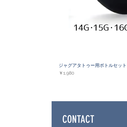
ジャグアタトゥー用ボトルセット（
価格
￥1,980
CONTACT