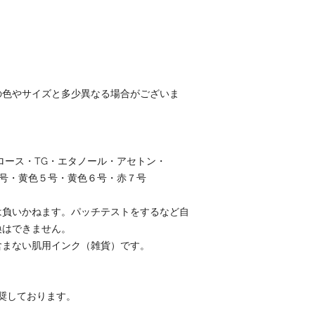
の色やサイズと多少異なる場合がございま
ハロース・TG・エタノール・アセトン・
１号・黄色５号・黄色６号・赤７号
は負いかねます。パッチテストをするなど自
換はできません。
含まない肌用インク（雑貨）です。
奨しております。