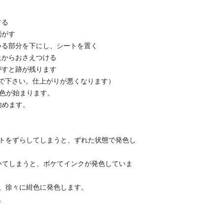
する
剥がす
いる部分を下にし、シートを置く
上からおさえつける
がすと跡が残ります
で下さい。仕上がりが悪くなります）
発色が始まります。
始めます。
ートをずらしてしまうと、ずれた状態で発色し
いてしまうと、ボケてインクが発色していま
、徐々に紺色に発色します。
。