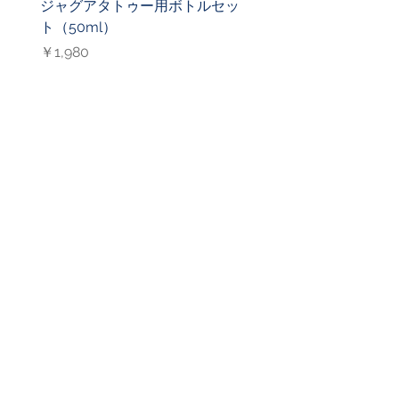
ジャグアタトゥー用ボトルセッ
ジャグアタトゥー用ニ
ト（50ml）
（27G）
価格
価格
￥1,980
￥1,000
CONTACT