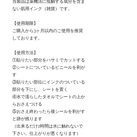
当製品は薬機法に抵触する成分を含ま
ない肌用インク（雑貨）です。
【使用期限】
ご購入から3ヶ月以内のご使用を推奨
しております。
【使用方法】
①貼りたい部分をハサミでカットする
②シートについているビニールを剥が
す
③貼りたい部位にインクのついている
部分を下にし、シートを置く
④水で濡らしたタオルでシートの上か
らおさえつける
⑤おさえ終わったら後シールを剥がす
と跡が残ります
（出来るだけ2時間は水に触れないで
下さい。仕上がりが悪くなります）