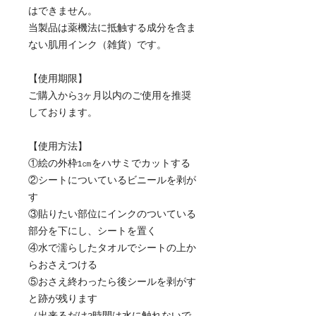
はできません。
当製品は薬機法に抵触する成分を含ま
ない肌用インク（雑貨）です。
【使用期限】
ご購入から3ヶ月以内のご使用を推奨
しております。
【使用方法】
①絵の外枠1㎝をハサミでカットする
②シートについているビニールを剥が
す
③貼りたい部位にインクのついている
部分を下にし、シートを置く
④水で濡らしたタオルでシートの上か
らおさえつける
⑤おさえ終わったら後シールを剥がす
と跡が残ります
（出来るだけ2時間は水に触れないで