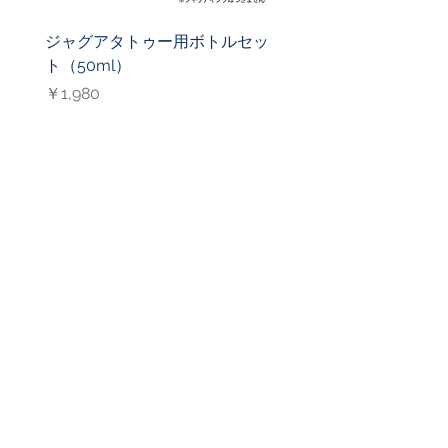
ジャグアタトゥー用ボトルセッ
ジャグアタトゥー用ニ
ト（50ml）
（27G）
価格
価格
￥1,980
￥1,000
CONTACT