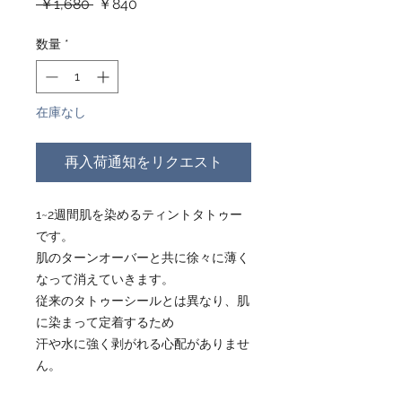
通
セ
 ￥1,680 
￥840
常
ー
価
ル
数量
*
格
価
格
在庫なし
再入荷通知をリクエスト
1~2週間肌を染めるティントタトゥー
です。
肌のターンオーバーと共に徐々に薄く
なって消えていきます。
従来のタトゥーシールとは異なり、肌
に染まって定着するため
汗や水に強く剥がれる心配がありませ
ん。