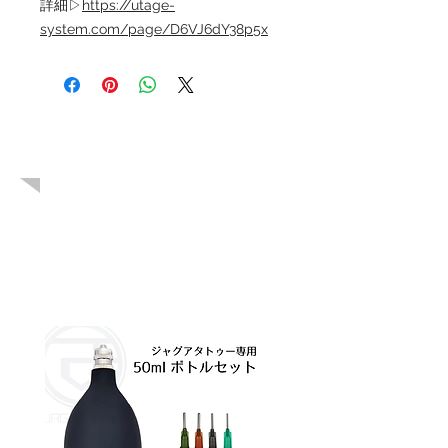
詳細▷
https://utage-
system.com/page/D6VJ6dY38p5x
こちらも人気
です！