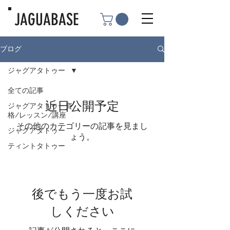
JAGUABASE
ブログ
ジャグアタトゥー
全ての記事
近日公開予定
ジャグアタトゥー資
格/レッスン/講座
その他のカテゴリーの記事を見まし
ジャグアタトゥー
ょう。
ティントタトゥー
後でもう一度お試
しください